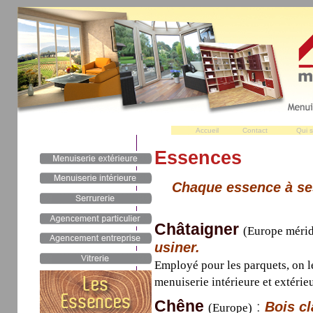
Accueil
Contact
Qui 
Essences
Chaque essence à ses
Châtaigner
(Europe mérid
usiner.
Employé pour les parquets, on l
menuiserie intérieure et extérie
Chêne
:
Bois cl
(Europe)